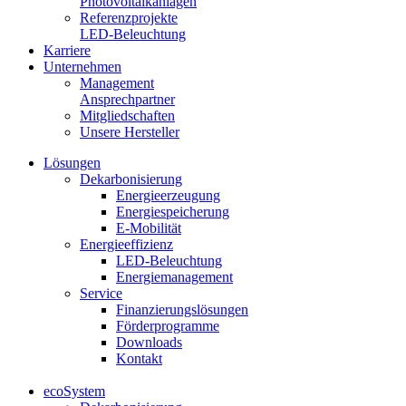
Photovoltaikanlagen
Referenzprojekte
LED-Beleuchtung
Karriere
Unternehmen
Management
Ansprechpartner
Mitgliedschaften
Unsere Hersteller
Lösungen
Dekarbonisierung
Energieerzeugung
Energiespeicherung
E-Mobilität
Energieeffizienz
LED-Beleuchtung
Energiemanagement
Service
Finanzierungslösungen
Förderprogramme
Downloads
Kontakt
ecoSystem